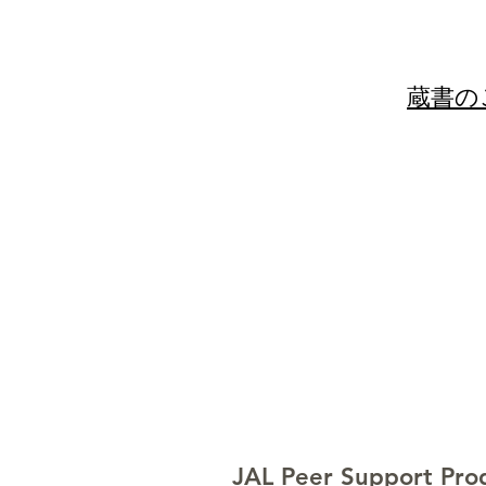
​​蔵書
JAL Peer Support Pr