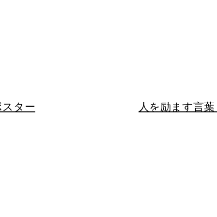
座ポスター
​​人を励ます言