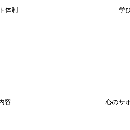
ート体制
​​
動内容
​​心の