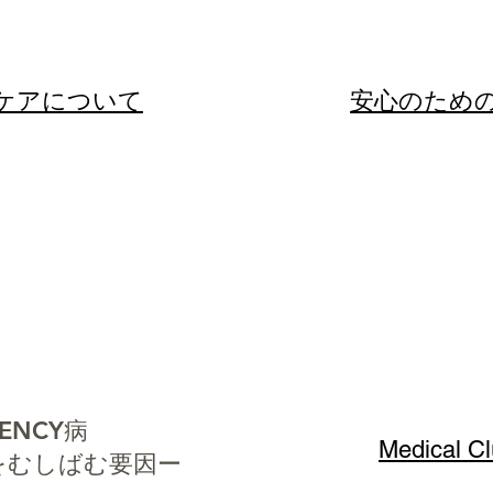
のケアについて
​​安心のた
CENCY病
Medical C
IPをむしばむ要因ー