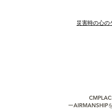
​災害時の心
CMPLA
ーAIRMANSH