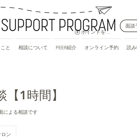
面談
ポイントを表示
ること
相談について
PEER紹介
オンライン予約
読み
談【1時間】
対面による相談です
Pサロン