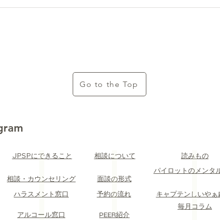
Go to the Top
ogram
JPSPにできること
​読みもの
​相談について
​パイロットのメンタ
​相談・カウンセリング
​面談の形式
​ハラスメント窓口
​予約の流れ
​キャプテンしいやぁ
​毎月コラム
​アルコール窓口
PEER紹介