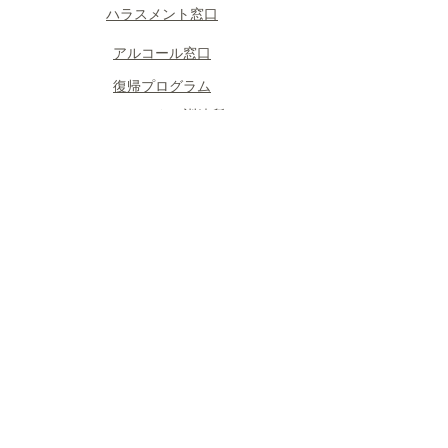
​ハラスメント窓口
​アルコール窓口
​復帰プログラム
​フェニックス訓練所
​グループ会社のサポート
​相談について
​面談の形式
​予約の流れ
PEER紹介
​読みもの
​毎月コラム
​キャプテンしいやぁ劇場
​パイロットのメンタルケア