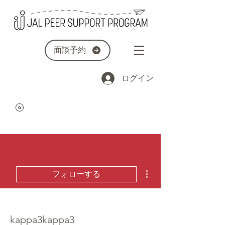
面談予約
ログイン
その他
フォローする
kappa3kappa3