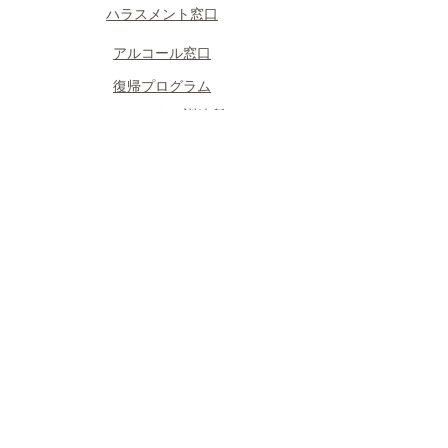
​ハラスメント窓口
​アルコール窓口
​復帰プログラム
​フェニックス訓練所
​グループ会社のサポート
​相談について
​面談の形式
​予約の流れ
PEER紹介
​読みもの
​毎月コラム
​キャプテンしいやぁ劇場
​パイロットのメンタルケア