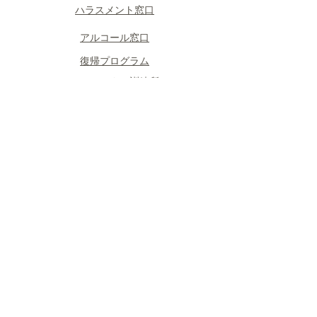
​ハラスメント窓口
​アルコール窓口
​復帰プログラム
​フェニックス訓練所
​グループ会社のサポート
​相談について
​面談の形式
​予約の流れ
PEER紹介
​読みもの
​毎月コラム
​キャプテンしいやぁ劇場
​パイロットのメンタルケア