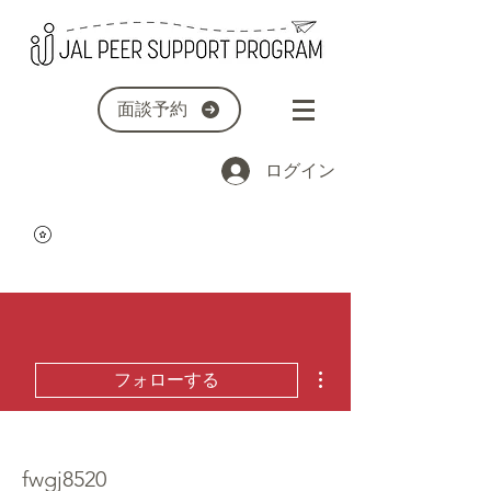
面談予約
ログイン
その他
フォローする
fwgj8520