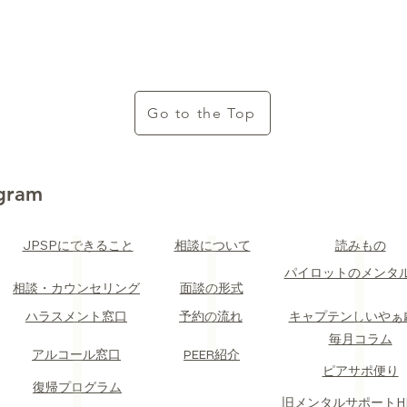
Go to the Top
ogram
JPSPにできること
​読みもの
​相談について
​パイロットのメンタ
​相談・カウンセリング
​面談の形式
​ハラスメント窓口
​予約の流れ
​キャプテンしいやぁ
​毎月コラム
​アルコール窓口
PEER紹介
​ピアサポ便り
​復帰プログラム
​旧メンタルサポートH