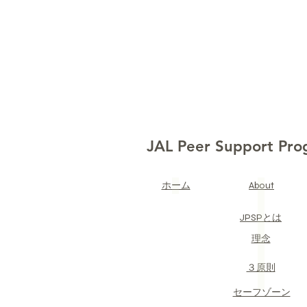
JAL Peer Support Pr
​ホーム
About
JPSPとは
​理念
​３原則
​セーフゾーン