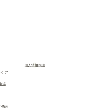
​個人情報保護
ルケア
劇場
P資料