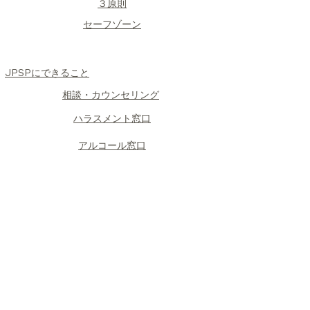
​３原則
​セーフゾーン
JPSPにできること
​相談・カウンセリング
​ハラスメント窓口
​アルコール窓口
​復帰プログラム
​フェニックス訓練所
​グループ会社のサポート
​相談について
​面談の形式
​予約の流れ
PEER紹介